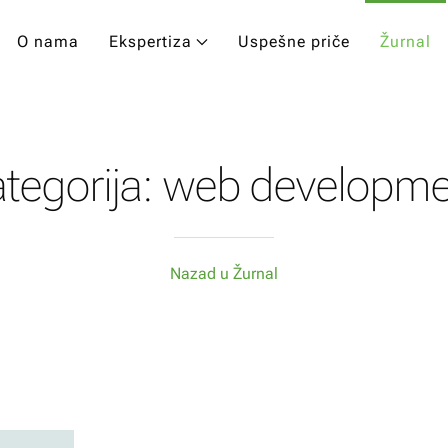
O nama
Ekspertiza
Uspešne priče
Žurnal
tegorija: web developm
Nazad u Žurnal