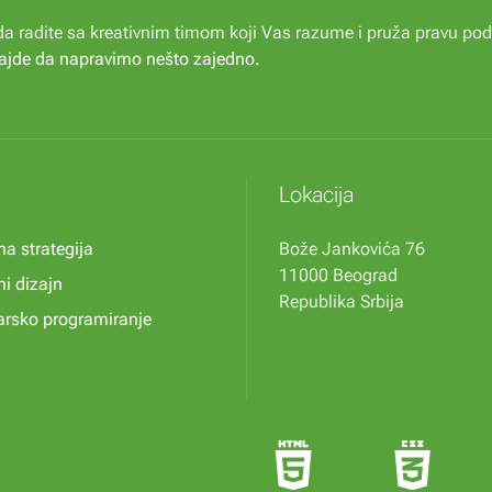
e da radite sa kreativnim timom koji Vas razume i pruža pravu p
ajde da napravimo nešto zajedno
.
Lokacija
na strategija
Bože Jankovića 76
11000 Beograd
ni dizajn
Republika Srbija
rsko programiranje