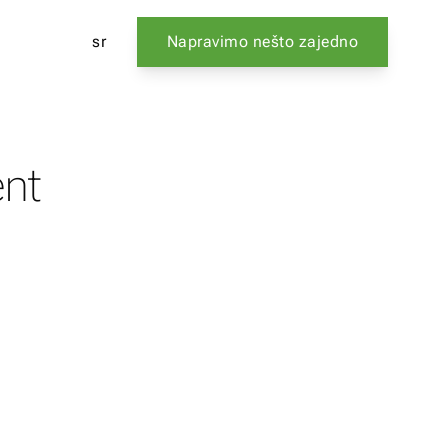
sr
Napravimo nešto zajedno
ent