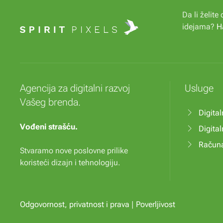
Da li želit
idejama?
H
Agencija za digitalni razvoj
Usluge
Vašeg brenda.
Digital
Vođeni strašću.
Digital
Računa
Stvaramo nove poslovne prilike
koristeći dizajn i tehnologiju.
Odgovornost, privatnost i prava
|
Poverljivost