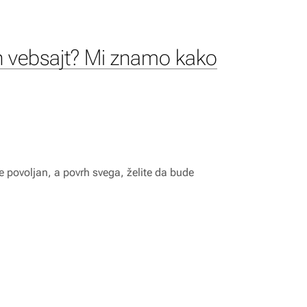
n vebsajt? Mi znamo kako
de povoljan, a povrh svega, želite da bude