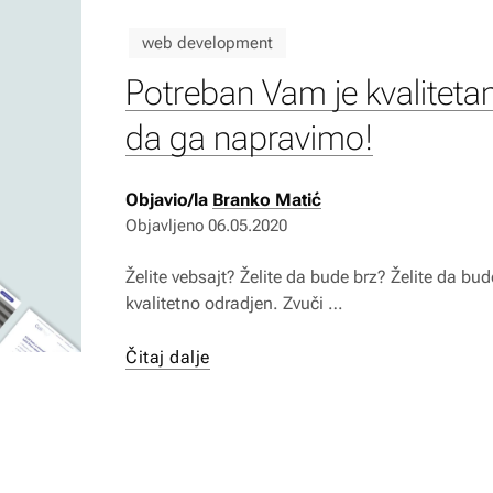
web development
Potreban Vam je kvaliteta
da ga napravimo!
Objavio/la
Branko Matić
Objavljeno
06.05.2020
Želite vebsajt? Želite da bude brz? Želite da bu
kvalitetno odradjen. Zvuči …
Čitaj dalje