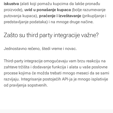
iskustva
(alati koji pomažu kupcima da lakše pronađu
proizvode),
uvid u ponašanje kupaca
(bolje razumevanje
putovanja kupaca),
praćenje i izveštavanje
(prikupljanje i
predstavljanje podataka) i na mnoge druge načine.
Zašto su third party integracije važne?
Jednostavno rečeno, štedi vreme i novac.
Third-party integracije omogućavaju vam brzu reakciju na
zahteve tržišta i dodavanje funkcija i alata u vaše poslovne
procese kojima će možda trebati mnogo meseci da se sami
razvijaju. Integrisanje postojećih API-ja je mnogo isplativije
od pravljenja sopstvenih.