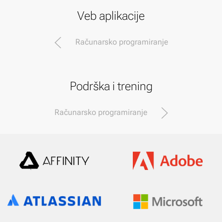
Veb aplikacije
Računarsko programiranje
Podrška i trening
Računarsko programiranje