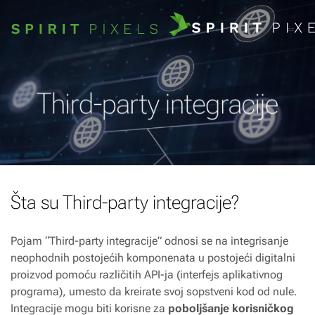
Third-party integracije
Šta su Third-party integracije?
Pojam “Third-party integracije” odnosi se na integrisanje
neophodnih postojećih komponenata u postojeći digitalni
proizvod pomoću različitih API-ja (interfejs aplikativnog
programa), umesto da kreirate svoj sopstveni kod od nule.
Integracije mogu biti korisne za
poboljšanje korisničkog