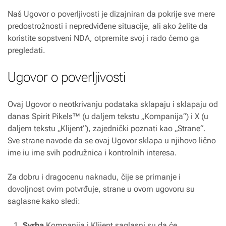
Naš Ugovor o poverljivosti je dizajniran da pokrije sve mere
predostrožnosti i nepredviđene situacije, ali ako želite da
koristite sopstveni NDA, otpremite svoj i rado ćemo ga
pregledati.
Ugovor o poverljivosti
Ovaj Ugovor o neotkrivanju podataka sklapaju i sklapaju od
danas Spirit Pikels™ (u daljem tekstu „Kompanija“) i X (u
daljem tekstu „Klijent“), zajednički poznati kao „Strane“.
Sve strane navode da se ovaj Ugovor sklapa u njihovo lično
ime iu ime svih podružnica i kontrolnih interesa.
Za dobru i dragocenu naknadu, čije se primanje i
dovoljnost ovim potvrđuje, strane u ovom ugovoru su
saglasne kako sledi:
Svrha
Kompanija i Klijent saglasni su da će