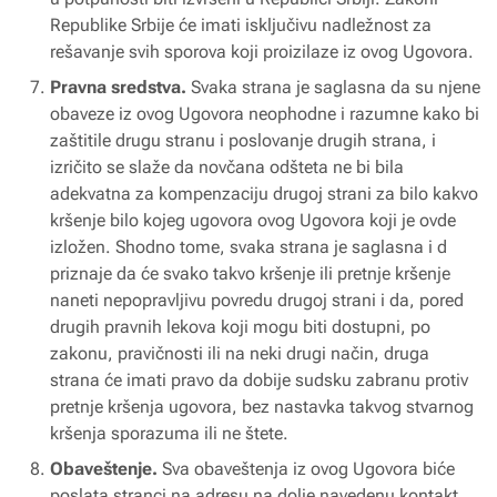
Republike Srbije će imati isključivu nadležnost za
rešavanje svih sporova koji proizilaze iz ovog Ugovora.
Pravna sredstva.
Svaka strana je saglasna da su njene
obaveze iz ovog Ugovora neophodne i razumne kako bi
zaštitile drugu stranu i poslovanje drugih strana, i
izričito se slaže da novčana odšteta ne bi bila
adekvatna za kompenzaciju drugoj strani za bilo kakvo
kršenje bilo kojeg ugovora ovog Ugovora koji je ovde
izložen. Shodno tome, svaka strana je saglasna i d
priznaje da će svako takvo kršenje ili pretnje kršenje
naneti nepopravljivu povredu drugoj strani i da, pored
drugih pravnih lekova koji mogu biti dostupni, po
zakonu, pravičnosti ili na neki drugi način, druga
strana će imati pravo da dobije sudsku zabranu protiv
pretnje kršenja ugovora, bez nastavka takvog stvarnog
kršenja sporazuma ili ne štete.
Obaveštenje.
Sva obaveštenja iz ovog Ugovora biće
poslata stranci na adresu na dolje navedenu kontakt