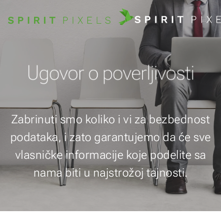
Ugovor o poverljivosti
Zabrinuti smo koliko i vi za bezbednost
podataka, i zato garantujemo da će sve
vlasničke informacije koje podelite sa
nama biti u najstrožoj tajnosti.