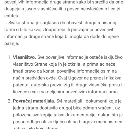
poverljivih informacija druge strane kako bi sprečila da one
dospeju u javno vlasništvo ili u posed neovlašćenih lica i/ili
entiteta.
.. Svaka strana je saglasna da obavesti drugu u pisanoj
formi o bilo kakvoj zloupotrebi ili prisvajanju poverljivih
informacija druge strane koja bi mogla da dođe do njene
pažnje.
Vlasništvo.
Sve poverljive informacije ostaće isključivo
vlasništvo Strane koja ih je otkrila, a primalac neće
imati pravo da koristi poverljive informacije osim na
način predviđen ovde. Ovaj Ugovor ne prenosi nikakva
patenta, autorska prava, žig ili druga vlasnička prava ili
licence u vezi sa deljenim poverljivim informacijama.
Povraćaj materijala.
Svi materijali i dokumenti koje je
jedna strana dostavila drugoj biće odmah vraćeni, uz
priložene sve kopije takve dokumentacije, nakon što je
posao odbijen ili zaključen ili na blagovremeni pismeni
zahtev bilo koje strane.