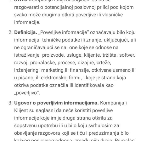
razgovarati o potencijalnoj poslovnoj prilici pod kojom
svako može drugima otkriti poverljive ili vlasničke
informacije.
Definicija.
„Poverljive informacije“ označavaju bilo koju
informaciju, tehničke podatke ili znanje, uključujući, ali
ne ograničavajući se na, one koje se odnose na
istraživanje, proizvode, usluge, klijente, tržišta, softver,
razvoj, pronalaske, procese, dizajne, crteže,
inženjering, marketing ili finansije, otkrivene usmeno ili
u pisanoj ili elektronskoj formi, i koje je strana koja
otkriva podatke označila ili identifikovala kao
„poverljivo“.
Ugovor o poverljivim informacijama.
Kompanija i
Klijent su saglasni da neće koristiti poverljive
informacije koje im je druga strana otkrila za
sopstvenu upotrebu ili u bilo koju svrhu osim za
obavljanje razgovora koji se tiču i preduzimanja bilo
kakvog poslovnog odnosa između njih dvoje. Primalac