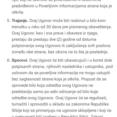
predviđenim u Poverljivim informacijama strane koja je
otkrila.
Trajanje.
Ovaj Ugovor može biti raskinut u bilo kom
trenutku u roku od 30 dana pre pismenog obaveštenja.
Ovaj Ugovor, kao i sva prava i obaveze iz njega,
prestaju da prestaju dve (2) godine od datuma
potpisivanja ovog Ugovora ili zaključenja svih poslova
između obe strane, bez obzira na to šta je poslednje.
Sporovi.
Ovaj Ugovor će biti obavezujući i u korist dole
potpisanih strana, njihovih naslednika i ustupnika, pod
uslovom da se poverljive informacije ne mogu ustupiti
bez saglasnosti strane koja je otkrila. Propust da se
sprovede bilo koja odredba ovog Ugovora ne
predstavlja samo po sebi odricanje od bilo koje
odredbe ovog Ugovora. Ovaj Ugovor će se regulisati,
tumačiti i sprovoditi u skladu sa zakonima Republike
Srbije koji se primenjuju na ugovore sklopljene i koji će
u potpunosti biti izvršeni u Republici Srbiji. Zakoni