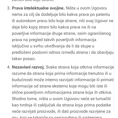
Prava intelektualne svojine.
Ništa u ovom Ugovoru
nema za cilj da dodeljuje bilo kakva prava po patentu
ili autorskom pravu bilo koje strane, niti ovaj Ugovor ne
daje bilo kojoj strani bilo kakva prava na ili na
poverljive informacije druge strane, osim ograničenog
prava na pregled takvih poverljivih informacija
isključivo u svrhu utvrđivanja da li da stupe u
predloženi poslovni odnos između strana i da obavljaju
takav posao.
Nezavisni razvoj.
Svaka strana koja otkriva informacije
razume da strana koja prima informacije trenutno ili u
budućnosti može interno razvijati informacije ili primati
informacije od strane eksterno koje mogu biti iste ili
slične poverljivim informacijama strane koja ih otkriva.
Shodno tome, ništa u ovom Ugovoru neće se tumačiti
kao tvrdnja ili zaključak da strana koja prima podatke
neće razvijati proizvode, ili dati proizvode razvijene za
nju, koji se takmiče sa proizvodima ili sistemima