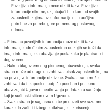
Poverljivih informacija neće otkriti takve Poverljive
informacije nikome, uključujući bilo kom od svojih
zaposlenih kojima ove informacije nisu uočljivo
potrebne za potrebe gore pomenutog poslovnog
odnosa.
.. Primalac poverljivih informacija može otkriti takve
informacije određenim zaposlenima od kojih se traži da
imaju informacije za obavljanje posla kako je planirano i
dogovoreno.
.. Nakon blagovremenog pismenog obaveštenja, svaka
strana može od druge da zahteva spisak zaposlenih kojima
su poverljive informacije otkrivene. Svaka strana može
zahtevati da ti zaposleni potpišu poseban i posebno
obavezujući Ugovor o neotkrivanju podataka u sadržaju
koji je suštinski sličan ovom Ugovoru.
.. Svaka strana je saglasna da će preduzeti sve razumne
korake da zaštiti i izbegne otkrivanje ili korišćenje